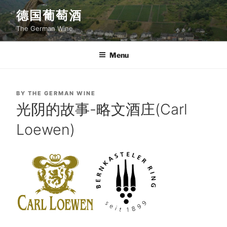
Skip
德国葡萄酒
to
The German Wine
content
Menu
POSTED
BY
THE GERMAN WINE
ON
光阴的故事-略文酒庄(Carl
Loewen)