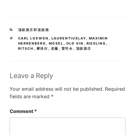
CATEGORIES
顶级酒庄和顶级酒
TAGS
CARL LOEWEN
,
LAURENTIUSLAY
,
MAXIMIN
HERRENBERG
,
MOSEL
,
OLD VIN
,
RIESLING
,
RITSCH
,
摩泽尔
,
老藤
,
雷司令
,
顶级酒庄
Leave a Reply
Your email address will not be published.
Required
fields are marked
*
Comment
*