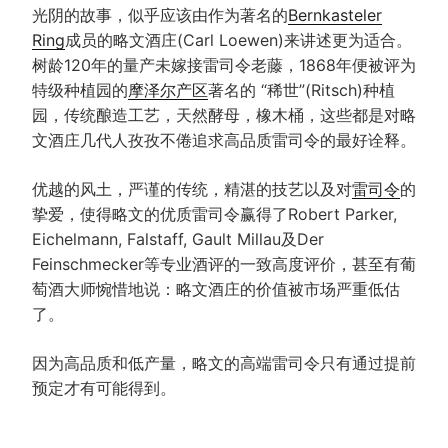
光阴的故事，似乎应该由作为著名的
Bernkasteler
Ring
成员的略文酒庄(Carl Loewen)来讲述更为适合。
树龄120年的量产未嫁接雷司令老藤，1868年便被评为
特级种植园的
摩泽尔产区
著名的 “稀世”(Ritsch)种植
园，传统酿造工艺，天然酵母，橡木桶，这些都是对略
文酒庄几代人孜孜不倦追求高品质雷司令的最好诠释。
优越的风土，严谨的传统，精湛的技艺以及对
雷司令
的
挚爱，使得略文的优质雷司令赢得了Robert Parker,
Eichelmann, Falstaff, Gault Millau及Der
Feinschmecker等专业酒评的一致高度评价，甚至有葡
萄酒大师惋惜地说：略文酒庄的价值被市场严重低估
了。
因为高品质和低产量，略文的高端雷司令只有通过提前
预定才有可能得到。