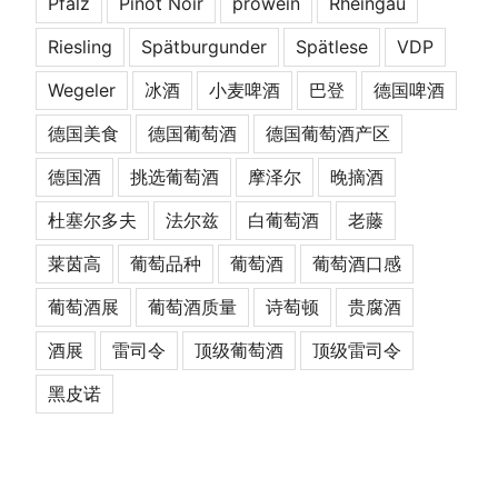
Pfalz
Pinot Noir
prowein
Rheingau
Riesling
Spätburgunder
Spätlese
VDP
Wegeler
冰酒
小麦啤酒
巴登
德国啤酒
德国美食
德国葡萄酒
德国葡萄酒产区
德国酒
挑选葡萄酒
摩泽尔
晚摘酒
杜塞尔多夫
法尔兹
白葡萄酒
老藤
莱茵高
葡萄品种
葡萄酒
葡萄酒口感
葡萄酒展
葡萄酒质量
诗萄顿
贵腐酒
酒展
雷司令
顶级葡萄酒
顶级雷司令
黑皮诺