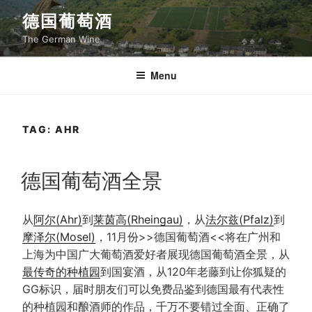
Skip
德国葡萄酒
to
The German Wine
content
Menu
TAG:
AHR
POSTED
德国葡萄酒全景
ON
从
阿尔(Ahr)
到
莱茵高(Rheingau)
，从
法尔兹(Pfalz)
到
摩泽尔(Mosel)
，11月份>>德国葡萄酒<<将在广州和
上海为中国广大葡萄酒爱好者展现德国葡萄酒全景，从
最传奇的种植园
到国宴酒，从120年老藤到让你狐疑的
GG标识，届时朋友们可以免费品鉴到德国最有代表性
的种植园和酿酒师的作品，千万不要错过全面、正确了