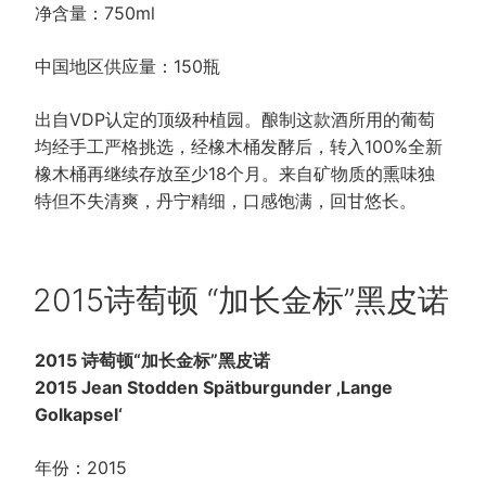
净含量：750ml
中国地区供应量：150瓶
出自VDP认定的顶级种植园。酿制这款酒所用的葡萄
均经手工严格挑选，经橡木桶发酵后，转入100%全新
橡木桶再继续存放至少18个月。来自矿物质的熏味独
特但不失清爽，丹宁精细，口感饱满，回甘悠长。
POSTED
2015诗萄顿 “加长金标”黑皮诺
ON
2015 诗萄顿“加长金标”黑皮诺
2015 Jean Stodden Spätburgunder ‚Lange
Golkapsel‘
年份：2015