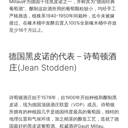
Millau评为德国十佳黑皮诺之一，并称其为“德国经典
葡萄酒”。酿制这款酒所用的葡萄颗粒较小，均经手工
严格挑选，植株系1940-1950年间栽种，迄今未被嫁
接过。在橡木桶中发酵后置入100%全新橡木桶中存放
至少16个月以上。
POSTED
德国黑皮诺的代表 – 诗萄顿酒
ON
庄(Jean Stodden)
诗萄顿酒庄始于1578年，自1900年开始种植和酿制黑
皮诺，现为德国顶级酒庄联盟（VDP）成员。诗萄顿
所拥有的种植园几乎是德国纬度最高的葡萄园，独特的
地理位置和气候环境，加之精湛的酿造工艺，造就了德
国最好的黑皮诺葡萄酒。权威酒评Gault Millau,