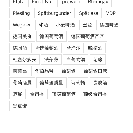
Pfalz
Pinot Noir
prowein
Rheingau
Riesling
Spätburgunder
Spätlese
VDP
Wegeler
冰酒
小麦啤酒
巴登
德国啤酒
德国美食
德国葡萄酒
德国葡萄酒产区
德国酒
挑选葡萄酒
摩泽尔
晚摘酒
杜塞尔多夫
法尔兹
白葡萄酒
老藤
莱茵高
葡萄品种
葡萄酒
葡萄酒口感
葡萄酒展
葡萄酒质量
诗萄顿
贵腐酒
酒展
雷司令
顶级葡萄酒
顶级雷司令
黑皮诺