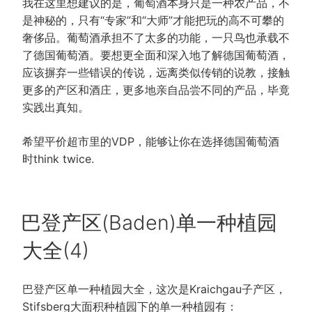
我在这里想建议的是，葡萄酒本身只是一种农产品，不
是神秘的，只有“专家”和“大师”才能把玩的高不可攀的
奢侈品。葡萄酒承担不了太多的功能，一只鸟也承载不
了德国葡萄酒。要想更全面和深入地了解德国葡萄酒，
应该摒弃一些错误的传说，远离类似传销的说教，接触
更多的产区和酒庄，更多地亲自品尝不同的产品，毕竟
实践出真知。
希望平价超市里的VDP，能够让你在选择德国葡萄酒
时think twice.
POSTED
巴登产区(Baden)单一种植园
ON
大全(4)
巴登产区单一种植园大全，这次是Kraichgau子产区，
Stifsberg大面积种植园下的单一种植园有：