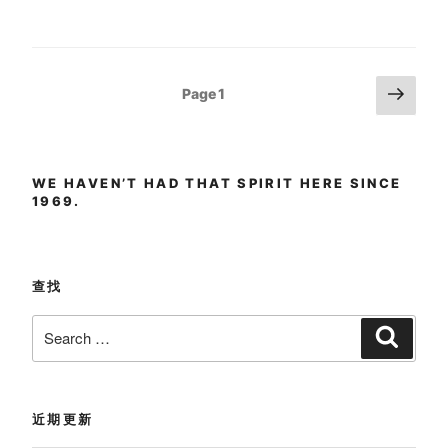
Posts
Next
Page
1
page
pagination
WE HAVEN’T HAD THAT SPIRIT HERE SINCE
1969.
查找
Search
Search
for:
近期更新