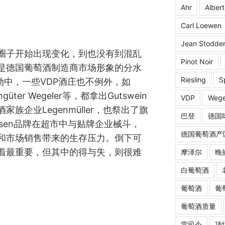
Ahr
Albert
Carl Loewen
Jean Stodde
圈子开始出现变化，到也没有到混乱
Pinot Noir
是德国葡萄酒制造商市场形象的分水
Riesling
S
动中，一些VDP酒庄也不例外，如
ingüter Wegeler等，都拿出Gutswein
VDP
Wege
族企业Legenmüller，也祭出了旗
巴登
德国
tshausen品牌在超市中与贴牌企业械斗，
德国葡萄酒产
和市场销售带来的生存压力。倒下可
着最重要，但其中的得与失，则很难
摩泽尔
晚
白葡萄酒
葡萄酒
葡
葡萄酒质量
雷司令
顶