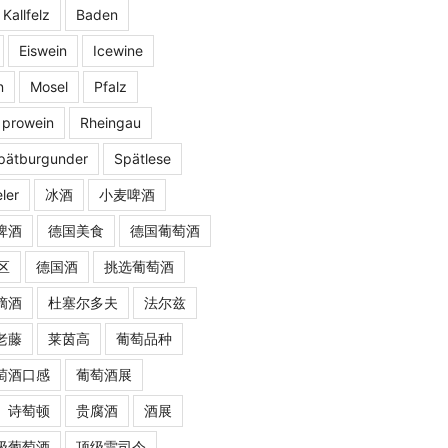
 Kallfelz
Baden
Eiswein
Icewine
n
Mosel
Pfalz
prowein
Rheingau
pätburgunder
Spätlese
ler
冰酒
小麦啤酒
啤酒
德国美食
德国葡萄酒
区
德国酒
挑选葡萄酒
摘酒
杜塞尔多夫
法尔兹
老藤
莱茵高
葡萄品种
萄酒口感
葡萄酒展
诗萄顿
贵腐酒
酒展
级葡萄酒
顶级雷司令