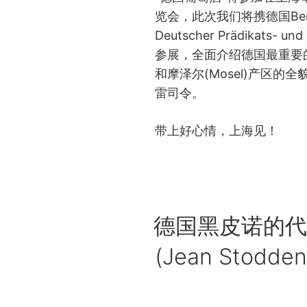
览会，此次我们将携德国Bernka
Deutscher Prädikats- u
参展，全面介绍德国最重要的两
和摩泽尔(Mosel)产区
雷司令。
带上好心情，上海见！
POSTED
德国黑皮诺的代
ON
(Jean Stodden