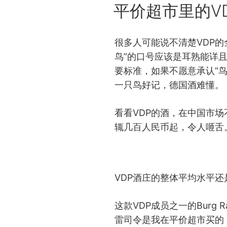
POSTED
平价超市里的V
ON
很多人可能说不清楚VDP的
鸟”的口号应该是耳熟能详
要标准，如果不愿意承认“
一只鸟好记，德国酒难懂。
看看VDP的酒，在中国市
辄几百人民币起，令人咂舌
VDP酒庄的整体平均水平还
这款VDP成员之一的Burg R
雷司令是我在平价超市买的