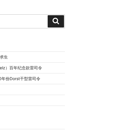
Search
求生
lfelz）百年纪念款雷司令
0年份Dorst干型雷司令