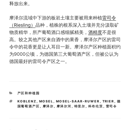
释放出来。
摩泽尔流域中下游的板岩土壤主要被用来种植
雷司令
（Riesling）
品种，植株的根系深入土壤并充分汲取矿
物质精华，所产葡萄酒口感细腻精美，
酒精度
不是很
高。较之其他产区来自酒中的果香，摩泽尔产区的雷司
令中的花香更是让人耳目一新。摩泽尔产区种植面积约
为9000公顷，为德国第三大葡萄酒产区，但被公认为
德国最好的雷司令产区之一。
CATEGORIES
产区和种植园
TAGS
KOBLENZ
,
MOSEL
,
MOSEL-SAAR-RUWER
,
TRIER
,
德
国葡萄酒产区
,
摩泽尔
,
摩泽尔河
,
特里尔
,
科布伦茨
,
雷司令