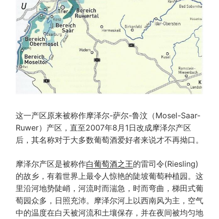
这一产区原来被称作摩泽尔-萨尔-鲁汶（Mosel-Saar-
Ruwer）产区，直至2007年8月1日改成摩泽尔产区
后，其名称对于大多数葡萄酒爱好者来说才不再拗口。
摩泽尔产区是被称作
白葡萄酒之王
的雷司令(Riesling)
的故乡，有着世界上最令人惊艳的陡坡葡萄种植园。这
里沿河地势陡峭，河流时而湍急，时而弯曲，梯田式葡
萄园众多，日照充沛。摩泽尔河上以西南风为主，空气
中的温度在白天被河流和土壤保存，并在夜间被均匀地