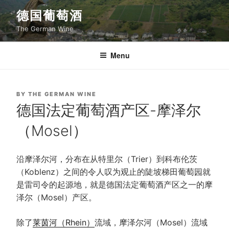
Skip
德国葡萄酒
to
The German Wine
content
Menu
POSTED
BY
THE GERMAN WINE
ON
德国法定葡萄酒产区-摩泽尔
（Mosel）
沿摩泽尔河，分布在从特里尔（Trier）到科布伦茨
（Koblenz）之间的令人叹为观止的陡坡梯田葡萄园就
是雷司令的起源地，就是德国法定葡萄酒产区之一的摩
泽尔（Mosel）产区。
除了
莱茵河（Rhein）
流域，摩泽尔河（Mosel）流域