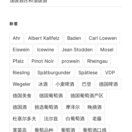
顶级酒庄和顶级酒
标签
Ahr
Albert Kallfelz
Baden
Carl Loewen
Eiswein
Icewine
Jean Stodden
Mosel
Pfalz
Pinot Noir
prowein
Rheingau
Riesling
Spätburgunder
Spätlese
VDP
Wegeler
冰酒
小麦啤酒
巴登
德国啤酒
德国美食
德国葡萄酒
德国葡萄酒产区
德国酒
挑选葡萄酒
摩泽尔
晚摘酒
杜塞尔多夫
法尔兹
白葡萄酒
老藤
莱茵高
葡萄品种
葡萄酒
葡萄酒口感