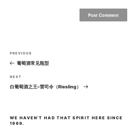
Post
Previous
PREVIOUS
navigation
Post
葡萄酒常见瓶型
Next
NEXT
Post
白葡萄酒之王–雷司令（Riesling）
WE HAVEN’T HAD THAT SPIRIT HERE SINCE
1969.