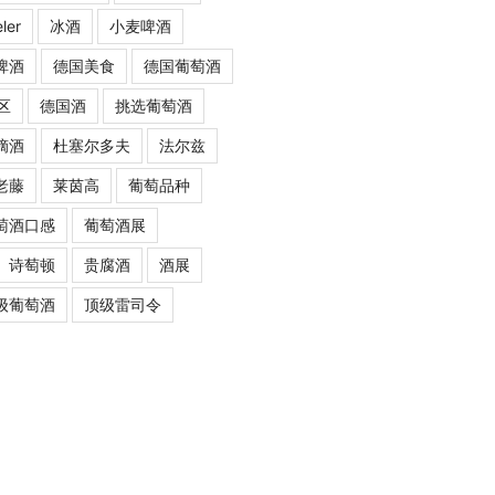
ler
冰酒
小麦啤酒
啤酒
德国美食
德国葡萄酒
区
德国酒
挑选葡萄酒
摘酒
杜塞尔多夫
法尔兹
老藤
莱茵高
葡萄品种
萄酒口感
葡萄酒展
诗萄顿
贵腐酒
酒展
级葡萄酒
顶级雷司令