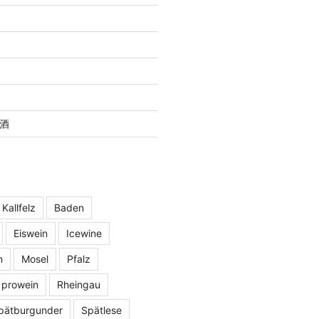
酒
 Kallfelz
Baden
Eiswein
Icewine
n
Mosel
Pfalz
prowein
Rheingau
pätburgunder
Spätlese