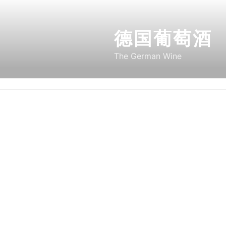
Skip
to
德国葡萄酒
content
The German Wine