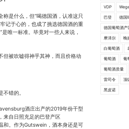
VDP
Wege
全称是什么，但“喝德国酒，认准这只
巴登
德国
且牢记于心的，也成了挑选德国酒的重
德国葡萄酒产
鸟”是唯一标准。毕竟对一些人来说，
摩泽尔
晚
白葡萄酒
场不但被吹嘘得神乎其神，而且价格动
葡萄酒
葡
。
葡萄酒质量
雷司令
顶
黑皮诺
是不错的。
avensburg酒庄出产的2019年份干型
，来自日照充足的巴登产区
温和。作为Gutswein，酒本身还是可