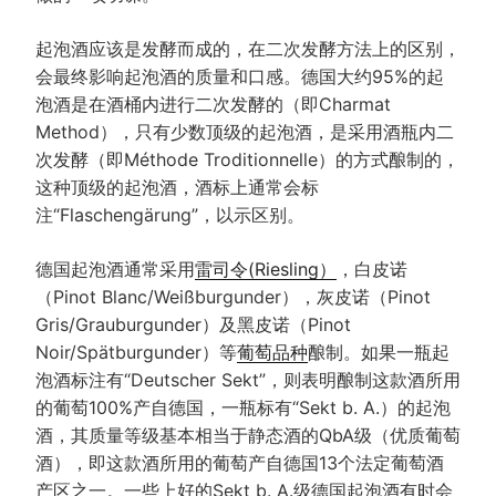
起泡酒应该是发酵而成的，在二次发酵方法上的区别，
会最终影响起泡酒的质量和口感。德国大约95%的起
泡酒是在酒桶内进行二次发酵的（即Charmat
Method），只有少数顶级的起泡酒，是采用酒瓶内二
次发酵（即Méthode Troditionnelle）的方式酿制的，
这种顶级的起泡酒，酒标上通常会标
注“Flaschengärung”，以示区别。
德国起泡酒通常采用
雷司令(Riesling）
，白皮诺
（Pinot
Blanc/Weißburgunder），灰皮诺（Pinot
Gris/Grauburgunder）及黑皮诺（Pinot
Noir/Spätburgunder）等
葡萄品种
酿制。如果一瓶起
泡酒标注有“Deutscher
Sekt”，则表明酿制这款酒所用
的葡萄100%产自德国，一瓶标有“Sekt
b. A.）的起泡
酒，其质量等级基本相当于静态酒的QbA级（优质葡萄
酒），即这款酒所用的葡萄产自德国13个法定葡萄酒
产区​之一。一些上好的Sekt
b. A.级德国起泡酒有时会