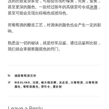
况则比较复杂多变，可能会出现柠檬黄，亮黄，金黄，
甚至更深的颜色。一款经过陈年的高级雷司令或
冰酒
，
甚至可能会呈现出棕褐色或琥珀色。
而葡萄酒的酿造工艺，对酒体的颜色也会产生一定的影
响。
熟悉这一切的秘诀，就是经常品鉴。通过品鉴和比较，
我们就会掌握察颜观色的窍门。
CATEGORIES
德国葡萄酒百科
TAGS
RIESLING
,
冰酒
,
橡木桶发酵
,
灰皮诺
,
白葡萄酒
,
白葡萄酒
颜色
,
葡萄酒颜色
,
雷司令
,
霞多丽
Leave a Reply