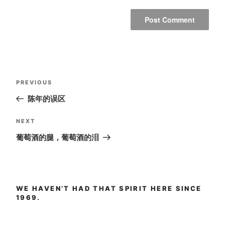
Post
Previous
PREVIOUS
navigation
Post
陈年的误区
Next
NEXT
Post
葡萄酒的腿，葡萄酒的泪
WE HAVEN’T HAD THAT SPIRIT HERE SINCE
1969.