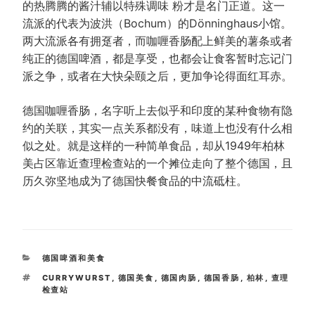
的热腾腾的酱汁辅以特殊调味 粉才是名门正道。这一
流派的代表为波洪（Bochum）的Dönninghaus小馆。
两大流派各有拥趸者，而咖喱香肠配上鲜美的薯条或者
纯正的德国啤酒，都是享受，也都会让食客暂时忘记门
派之争，或者在大快朵颐之后，更加争论得面红耳赤。
德国咖喱香肠，名字听上去似乎和印度的某种食物有隐
约的关联，其实一点关系都没有，味道上也没有什么相
似之处。就是这样的一种简单食品，却从1949年柏林
美占区靠近查理检查站的一个摊位走向了整个德国，且
历久弥坚地成为了德国快餐食品的中流砥柱。
CATEGORIES
德国啤酒和美食
TAGS
CURRYWURST
,
德国美食
,
德国肉肠
,
德国香肠
,
柏林
,
查理
检查站