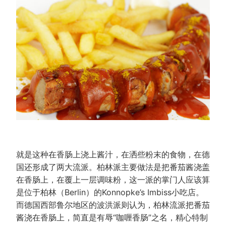
就是这种在香肠上浇上酱汁，在洒些粉末的食物，在德
国还形成了两大流派。柏林派主要做法是把番茄酱浇盖
在香肠上，在覆上一层调味粉，这一派的掌门人应该算
是位于柏林（Berlin）的Konnopke’s Imbiss小吃店。
而德国西部鲁尔地区的波洪派则认为，柏林流派把番茄
酱浇在香肠上，简直是有辱“咖喱香肠”之名，精心特制