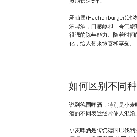
质期长达5年。
爱仙堡(Hachenburger
浓啤酒，口感醇和，香气馥
很强的陈年能力。随着时间
化，给人带来惊喜和享受。
POSTED
如何区别不同种
ON
说到德国啤酒，特别是小麦
酒的不同表述经常使人混淆
小麦啤酒是传统德国巴伐利