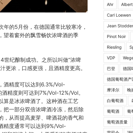
Ahr
Albert
Carl Loewen
Jean Stodde
到次年的5月份，在德国通常比较寒冷，
，望着窗外的飘雪畅饮浓啤酒的季
Pinot Noir
Riesling
S
VDP
Wege
4世纪酿制成功。之所以叫做“浓啤
麦汁更浓，口感更强，且酒精度更高。
巴登
德国
德国葡萄酒产
精度可以达到6.3%/Vol-
摩泽尔
晚
的酒精度则可达到7%/Vol-12%/Vol。
白葡萄酒
以算是冰浓啤酒了。这种酒在工艺
，把一部分双倍浓啤酒冷冻，然后除
葡萄酒
葡
的，从而提高麦芽、啤酒花的香气和
葡萄酒质量
度通常可以达到9%/Vol-
雷司令
顶