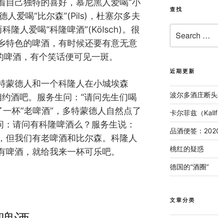
着自己独特的喜好，慕尼黑人爱喝“小
查找
特蒙德人爱喝“比尔森”(Pils)，杜塞尔多夫
Search
，而科隆人爱喝“科隆啤酒”(Kölsch)。很
for:
乡特色的啤酒，有时候还要有意无意
产的啤酒，有个笑话便可见一斑。
近期更新
特蒙德人和一个科隆人在小城埃森
波尔多酒庄断头
)相约酒吧。服务生问：“请问先生们喝
了一杯“老啤酒”，多特蒙德人自然点了
卡尔菲兹（Kal
人问：请问有科隆啤酒么？服务生说：
品酒便签：202
，但我们有老啤酒和比尔森。科隆人
桃红的疑惑
有啤酒，就给我来一杯可乐吧。
德国的“酒圈”
文章分类