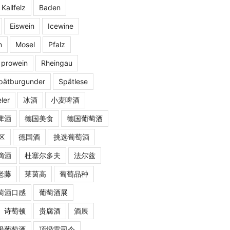
 Kallfelz
Baden
Eiswein
Icewine
n
Mosel
Pfalz
prowein
Rheingau
pätburgunder
Spätlese
ler
冰酒
小麦啤酒
啤酒
德国美食
德国葡萄酒
区
德国酒
挑选葡萄酒
摘酒
杜塞尔多夫
法尔兹
老藤
莱茵高
葡萄品种
萄酒口感
葡萄酒展
诗萄顿
贵腐酒
酒展
级葡萄酒
顶级雷司令