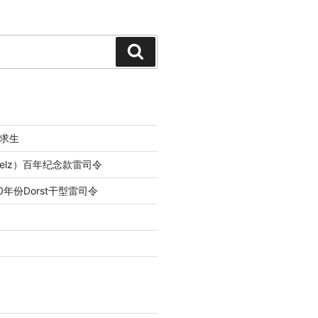
Search
求生
lfelz）百年纪念款雷司令
0年份Dorst干型雷司令