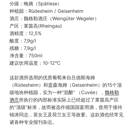
分级：晚摘（Spätlese）
种植园：Rüdesheim / Geisenheim
酒庄：魏格勒酒庄（Weingüter Wegeler）
产区：莱茵高(Rheingau)
酒精度：12,5%
酸度：7,9g/l
残糖：7,9g/l
净含量：750ml
建议饮用温度：10-12°C
这款酒所选用的优质葡萄来自吕德斯海姆
（Rüdesheim）和盖森海姆（Geisenheim）的15个顶
级地块种植园，实为一种“混酿” （Cuvée），
魏格勒
酒庄
所执行的内部标准实际上已经超过了莱茵高产区
的“顶级”标准，故而被选作德国国宴用酒，曾用于接待
锦涛同志，英女王及荷兰女王等政要。这款酒也经常见
诸各种专业报刊杂志。