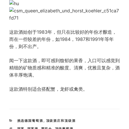
这款酒始创于1983年，但只在比较好的年份才酿造，
而在一些较差的年份，如1984，1987和1991年等年
份，则不出产。
闻一下这款酒，即可感到馥郁的果香，入口可以感觉到
精细的矿物质感和精准的酸度。清爽，优雅且复杂，酒
体丰厚饱满。
这款酒特别适合搭配蟹，龙虾或禽类。
CATEGORIES
挑选德国葡萄酒
,
顶级酒庄和顶级酒
TAGS
国宴
,
国宴酒
,
雷司令
,
顶级葡萄酒