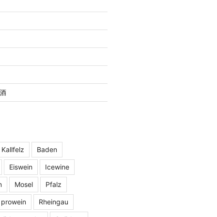
酒
 Kallfelz
Baden
Eiswein
Icewine
n
Mosel
Pfalz
prowein
Rheingau