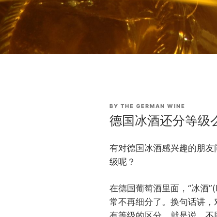
POSTED
BY
THE GERMAN WINE
ON
德国冰酒还分等级
有对德国冰酒感兴趣的朋友
级呢？
在德国葡萄酒里面，“冰酒”(
常不再细分了。换句话讲，
有等级的区分。就是说，不