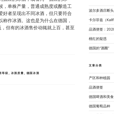
候，单株产量，普通成熟度或酿造工
波尔多酒庄断头
爱好者呈现出不同冰酒，但只要符合
卡尔菲兹（Kal
以称作冰酒。这也是为什么在德国，
瓶，但有的冰酒售价动辄就上百，甚至
品酒便签：202
桃红的疑惑
德国的“酒圈”
文章分类
酒等级
,
冰酒质量
,
德国冰酒
产区和种植园
品酒便签
德国啤酒和美食
德国葡萄品种