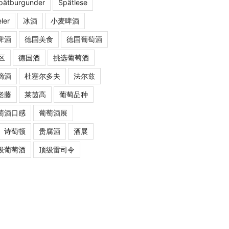
pätburgunder
Spätlese
ler
冰酒
小麦啤酒
啤酒
德国美食
德国葡萄酒
区
德国酒
挑选葡萄酒
摘酒
杜塞尔多夫
法尔兹
老藤
莱茵高
葡萄品种
萄酒口感
葡萄酒展
诗萄顿
贵腐酒
酒展
级葡萄酒
顶级雷司令