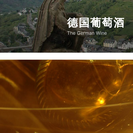
Skip
to
德国葡萄酒
content
The German Wine