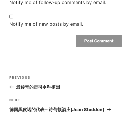
Notify me of follow-up comments by email.
Notify me of new posts by email.
Post
Previous
PREVIOUS
navigation
Post
最传奇的雷司令种植园
Next
NEXT
Post
德国黑皮诺的代表 – 诗萄顿酒庄(Jean Stodden)