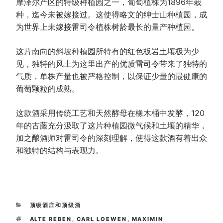
摩泽尔产区的特级种植园之一，葡萄植株为1896年栽
种，迄今未被嫁接过。这使得略文的绅士山种植园，成
为世界上未嫁接雷司令植株树龄最长的量产种植园。
这片南向的斜坡种植园所特有的红色板岩土壤极为少
见，独特的风土为这里出产的优质雷司令带来了独特的
气质，单株产量也被严格控制，以保证少量的最健康的
葡萄颗粒的成熟。
这款酒采用传统工艺和天然酵母在橡木桶中发酵，120
年的古藤充分汲取了这片种植园微气候和土壤的精华，
加之酿酒师对雷司令的深刻理解，使得这款酒有着出众
和独特的结构与表现力。
CATEGORIES
顶级酒庄和顶级酒
TAGS
ALTE REBEN
,
CARL LOEWEN
,
MAXIMIN