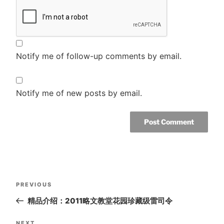
Notify me of follow-up comments by email.
Notify me of new posts by email.
Post
Previous
PREVIOUS
navigation
Post
精品介绍：2011略文教堂花园珍藏级雷司令
NEXT