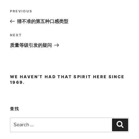
Post
Previous
PREVIOUS
navigation
Post
猜不准的第五种口感类型
Next
NEXT
Post
质量等级引发的疑问
WE HAVEN’T HAD THAT SPIRIT HERE SINCE
1969.
查找
Search
Search
for: