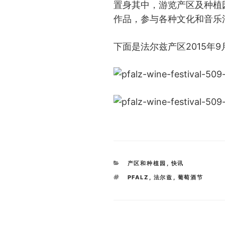
置身其中，游览产区及种植
作品，参与各种文化和音乐
下面是法尔兹产区2015年
CATEGORIES
产区和种植园
,
快讯
TAGS
PFALZ
,
法尔兹
,
葡萄酒节