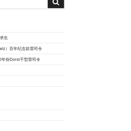
Search
求生
lfelz）百年纪念款雷司令
0年份Dorst干型雷司令