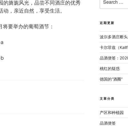
园的旖旎风光，品尝不同酒庄的优秀
for:
活动，亲近自然，享受生活。
近期更新
9月将要举办的葡萄酒节：
波尔多酒庄断头
卡尔菲兹（Kal
品酒便签：202
桃红的疑惑
德国的“酒圈”
文章分类
产区和种植园
品酒便签