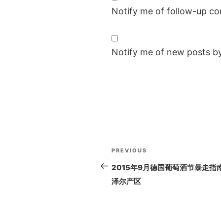
Notify me of follow-up c
Notify me of new posts by
Post
PREVIOUS
Previous
navigation
Post
2015年9月德国葡萄酒节暴走指南 
泽尔产区