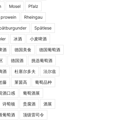
n
Mosel
Pfalz
prowein
Rheingau
pätburgunder
Spätlese
ler
冰酒
小麦啤酒
啤酒
德国美食
德国葡萄酒
区
德国酒
挑选葡萄酒
摘酒
杜塞尔多夫
法尔兹
老藤
莱茵高
葡萄品种
萄酒口感
葡萄酒展
诗萄顿
贵腐酒
酒展
级葡萄酒
顶级雷司令