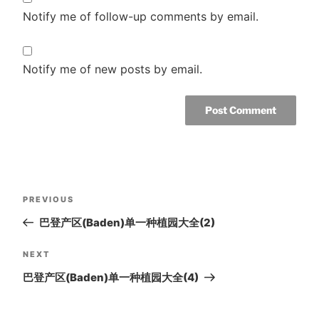
Notify me of follow-up comments by email.
Notify me of new posts by email.
Post
Previous
PREVIOUS
navigation
Post
巴登产区(Baden)单一种植园大全(2)
Next
NEXT
Post
巴登产区(Baden)单一种植园大全(4)