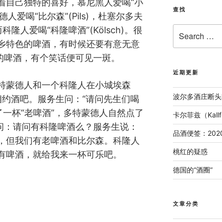
着自己独特的喜好，慕尼黑人爱喝“小
查找
特蒙德人爱喝“比尔森”(Pils)，杜塞尔多夫
Search
，而科隆人爱喝“科隆啤酒”(Kölsch)。很
for:
乡特色的啤酒，有时候还要有意无意
产的啤酒，有个笑话便可见一斑。
近期更新
特蒙德人和一个科隆人在小城埃森
波尔多酒庄断头
)相约酒吧。服务生问：“请问先生们喝
了一杯“老啤酒”，多特蒙德人自然点了
卡尔菲兹（Kal
人问：请问有科隆啤酒么？服务生说：
品酒便签：202
，但我们有老啤酒和比尔森。科隆人
桃红的疑惑
有啤酒，就给我来一杯可乐吧。
德国的“酒圈”
文章分类