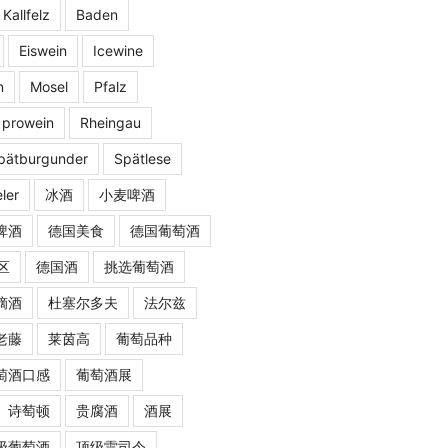
 Kallfelz
Baden
Eiswein
Icewine
n
Mosel
Pfalz
prowein
Rheingau
pätburgunder
Spätlese
ler
冰酒
小麦啤酒
啤酒
德国美食
德国葡萄酒
区
德国酒
挑选葡萄酒
摘酒
杜塞尔多夫
法尔兹
老藤
莱茵高
葡萄品种
萄酒口感
葡萄酒展
诗萄顿
贵腐酒
酒展
级葡萄酒
顶级雷司令