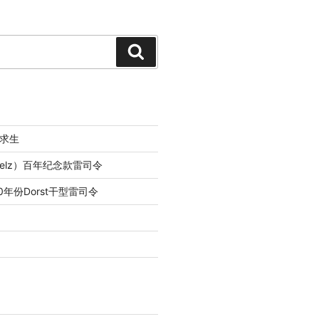
Search
求生
lfelz）百年纪念款雷司令
0年份Dorst干型雷司令