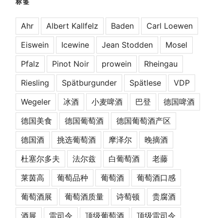
标签
Ahr
Albert Kallfelz
Baden
Carl Loewen
Eiswein
Icewine
Jean Stodden
Mosel
Pfalz
Pinot Noir
prowein
Rheingau
Riesling
Spätburgunder
Spätlese
VDP
Wegeler
冰酒
小麦啤酒
巴登
德国啤酒
德国美食
德国葡萄酒
德国葡萄酒产区
德国酒
挑选葡萄酒
摩泽尔
晚摘酒
杜塞尔多夫
法尔兹
白葡萄酒
老藤
莱茵高
葡萄品种
葡萄酒
葡萄酒口感
葡萄酒展
葡萄酒质量
诗萄顿
贵腐酒
酒展
雷司令
顶级葡萄酒
顶级雷司令