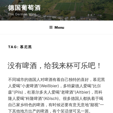
Skip
德国葡萄酒
to
The German Wine
content
Menu
TAG:
慕尼黑
POSTED
没有啤酒，给我来杯可乐吧！
ON
不同城市的德国人对啤酒有着自己独特的喜好，慕尼黑
人爱喝“小麦啤酒”(Weißbier)，多特蒙德人爱喝“比尔
森”(Pils)，杜塞尔多夫人爱喝“老啤酒”(Altbier)，而科
隆人爱喝“科隆啤酒”(Kölsch)。很多德国人都执着于喝
自己家乡特色的啤酒，有时候还要有意无意地“鄙视”一
下其他地方出产的啤酒，有个笑话便可见一斑。