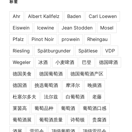
标签
Ahr
Albert Kallfelz
Baden
Carl Loewen
Eiswein
Icewine
Jean Stodden
Mosel
Pfalz
Pinot Noir
prowein
Rheingau
Riesling
Spätburgunder
Spätlese
VDP
Wegeler
冰酒
小麦啤酒
巴登
德国啤酒
德国美食
德国葡萄酒
德国葡萄酒产区
德国酒
挑选葡萄酒
摩泽尔
晚摘酒
杜塞尔多夫
法尔兹
白葡萄酒
老藤
莱茵高
葡萄品种
葡萄酒
葡萄酒口感
葡萄酒展
葡萄酒质量
诗萄顿
贵腐酒
酒展
雷司令
顶级葡萄酒
顶级雷司令