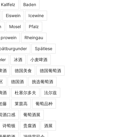
 Kallfelz
Baden
Eiswein
Icewine
n
Mosel
Pfalz
prowein
Rheingau
pätburgunder
Spätlese
ler
冰酒
小麦啤酒
啤酒
德国美食
德国葡萄酒
区
德国酒
挑选葡萄酒
摘酒
杜塞尔多夫
法尔兹
老藤
莱茵高
葡萄品种
萄酒口感
葡萄酒展
诗萄顿
贵腐酒
酒展
级葡萄酒
顶级雷司令