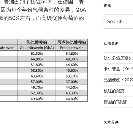
，餐酒占到了接近50%，在德国，餐
查找
因为每个年份气候条件的差异，QbA
Search
量的50%左右，而高级优质葡萄酒的
for:
近期更新
波尔多酒庄断头
卡尔菲兹（Kal
品酒便签：202
桃红的疑惑
德国的“酒圈”
文章分类