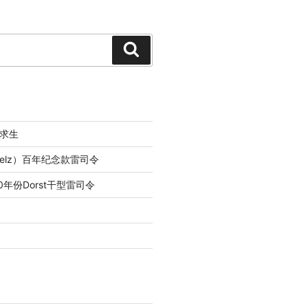
Search
求生
lfelz）百年纪念款雷司令
0年份Dorst干型雷司令